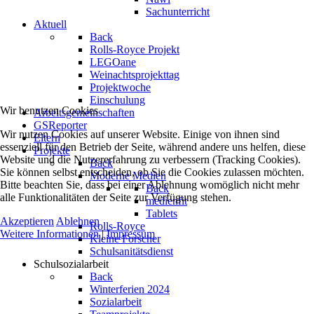
Sachunterricht
Aktuell
Back
Rolls-Royce Projekt
LEGOane
Weinachtsprojekttag
Projektwoche
Einschulung
Wir benutzen Cookies
Arbeitsgemeinschaften
GSReporter
Wir nutzen Cookies auf unserer Website. Einige von ihnen sind
Eltern
essenziell für den Betrieb der Seite, während andere uns helfen, diese
Projekte
Website und die Nutzererfahrung zu verbessern (Tracking Cookies).
Back
Sie können selbst entscheiden, ob Sie die Cookies zulassen möchten.
Moderne Medien
Bitte beachten Sie, dass bei einer Ablehnung womöglich nicht mehr
Back
alle Funktionalitäten der Seite zur Verfügung stehen.
medienfit
Tablets
Akzeptieren
Ablehnen
Rolls-Royce
Weitere Informationen
|
Impressum
Kleine Forscher
Schulsanitätsdienst
Schulsozialarbeit
Back
Winterferien 2024
Sozialarbeit