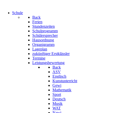
Schule
Back
Ferien
Stundenzeiten
Schulprogramm
Schülersprecher
Hausordnung
Organigramm
Lageplan
zukünftiger Erstklässler
Termine
Leistungsbewertung
Back
ASV
Englisch
Kunstunterricht
Gewi
Mathematik
Sport
Deutsch
Musik
WAT
Nawi