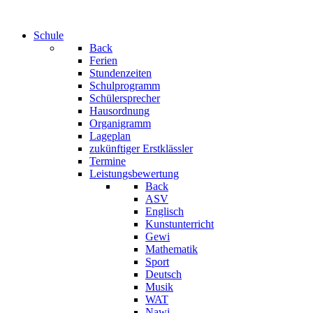
Schule
Back
Ferien
Stundenzeiten
Schulprogramm
Schülersprecher
Hausordnung
Organigramm
Lageplan
zukünftiger Erstklässler
Termine
Leistungsbewertung
Back
ASV
Englisch
Kunstunterricht
Gewi
Mathematik
Sport
Deutsch
Musik
WAT
Nawi