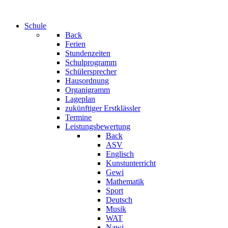
Schule
Back
Ferien
Stundenzeiten
Schulprogramm
Schülersprecher
Hausordnung
Organigramm
Lageplan
zukünftiger Erstklässler
Termine
Leistungsbewertung
Back
ASV
Englisch
Kunstunterricht
Gewi
Mathematik
Sport
Deutsch
Musik
WAT
Nawi