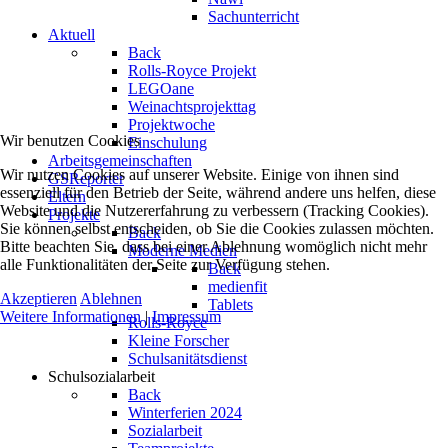
Sachunterricht
Aktuell
Back
Rolls-Royce Projekt
LEGOane
Weinachtsprojekttag
Projektwoche
Wir benutzen Cookies
Einschulung
Arbeitsgemeinschaften
Wir nutzen Cookies auf unserer Website. Einige von ihnen sind
GSReporter
essenziell für den Betrieb der Seite, während andere uns helfen, diese
Eltern
Website und die Nutzererfahrung zu verbessern (Tracking Cookies).
Projekte
Sie können selbst entscheiden, ob Sie die Cookies zulassen möchten.
Back
Bitte beachten Sie, dass bei einer Ablehnung womöglich nicht mehr
Moderne Medien
alle Funktionalitäten der Seite zur Verfügung stehen.
Back
medienfit
Akzeptieren
Ablehnen
Tablets
Weitere Informationen
|
Impressum
Rolls-Royce
Kleine Forscher
Schulsanitätsdienst
Schulsozialarbeit
Back
Winterferien 2024
Sozialarbeit